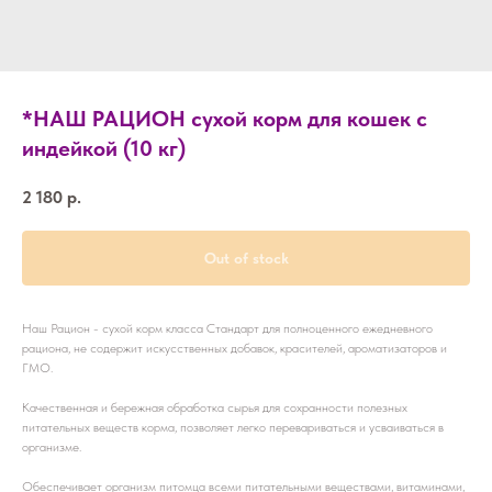
*НАШ РАЦИОН сухой корм для кошек с
индейкой (10 кг)
2 180
р.
Out of stock
Наш Рацион - сухой корм класса Стандарт для полноценного ежедневного
рациона, не содержит искусственных добавок, красителей, ароматизаторов и
ГМО.
Качественная и бережная обработка сырья для сохранности полезных
питательных веществ корма, позволяет легко перевариваться и усваиваться в
организме.
Обеспечивает организм питомца всеми питательными веществами, витаминами,