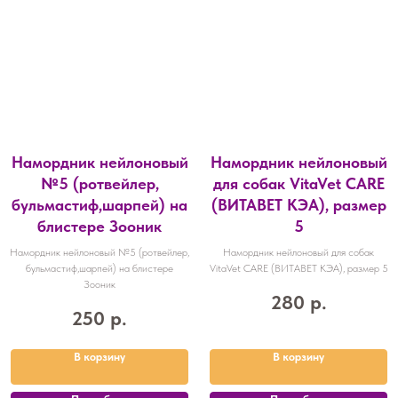
Намордник нейлоновый
Намордник нейлоновый
№5 (ротвейлер,
для собак VitaVet CARE
бульмастиф,шарпей) на
(ВИТАВЕТ КЭА), размер
блистере Зооник
5
Намордник нейлоновый №5 (ротвейлер,
Намордник нейлоновый для собак
бульмастиф,шарпей) на блистере
VitaVet CARE (ВИТАВЕТ КЭА), размер 5
Зооник
280
р.
250
р.
В корзину
В корзину