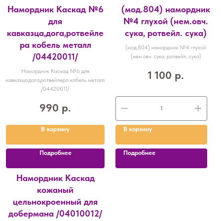
Намордник Каскад №6
(мод.804) намордник
для
№4 глухой (нем.овч.
кавказца,дога,ротвейле
сука, ротвейл. сука)
ра кобель металл
(мод.804) намордник №4 глухой
/04420011/
(нем.овч. сука, ротвейл. сука)
Намордник Каскад №6 для
1 100
р.
кавказца,дога,ротвейлера кобель металл
/04420011/
990
р.
В корзину
В корзину
Подробнее
Подробнее
Намордник Каскад
кожаный
цельнокроенный для
добермана /04010012/