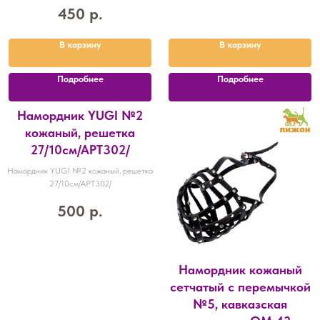
450
р.
В корзину
В корзину
Подробнее
Подробнее
Намордник YUGI №2
кожаный, решетка
27/10см/АРТ302/
Намордник YUGI №2 кожаный, решетка
27/10см/АРТ302/
500
р.
Намордник кожаный
сетчатый с перемычкой
№5, кавказская