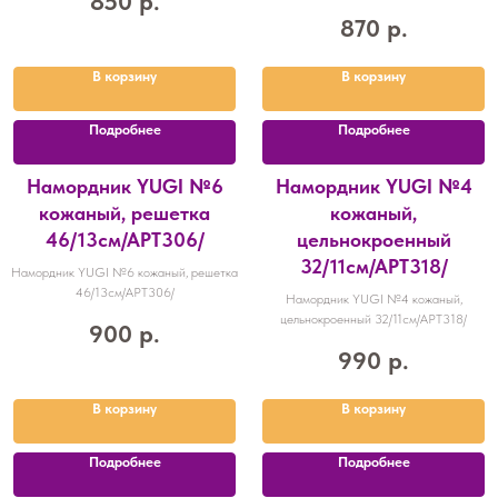
850
р.
870
р.
В корзину
В корзину
Подробнее
Подробнее
Намордник YUGI №6
Намордник YUGI №4
кожаный, решетка
кожаный,
46/13см/АРТ306/
цельнокроенный
32/11см/АРТ318/
Намордник YUGI №6 кожаный, решетка
46/13см/АРТ306/
Намордник YUGI №4 кожаный,
цельнокроенный 32/11см/АРТ318/
900
р.
990
р.
В корзину
В корзину
Подробнее
Подробнее