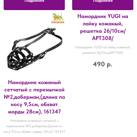
Подробнее
Подробнее
Намордник YUGI на
лайку кожаный,
решетка 26/10см/
АРТ308/
Намордник YUGI на лайку кожаный,
решетка 26/10см/АРТ308/
490
р.
Намордник кожаный
сетчатый с перемычкой
№2,доберман,(длина по
носу 9,5см, обхват
морды 28см), 161347
Намордник кожаный сетчатый с
перемычкой №2,доберман,(длина по
носу 9,5см, обхват морды 28см), 161347