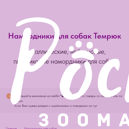
Намордники для собак Темрюк
Металлические, нейлоновые,
пластиковые намордники для собак
Обращайте внимание на лейбл
"выгодно" -
это товары со скидкой или по
акции.
Если Вам нужен раздел с ошейниками и поводками он тут
Главная
→
Намордники для собак