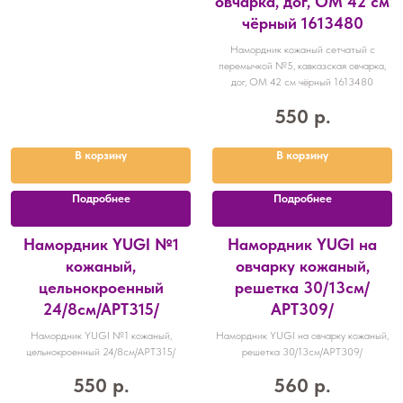
овчарка, дог, ОМ 42 см
чёрный 1613480
Намордник кожаный сетчатый с
перемычкой №5, кавказская овчарка,
дог, ОМ 42 см чёрный 1613480
550
р.
В корзину
В корзину
Подробнее
Подробнее
Намордник YUGI №1
Намордник YUGI на
кожаный,
овчарку кожаный,
цельнокроенный
решетка 30/13см/
24/8см/АРТ315/
АРТ309/
Намордник YUGI №1 кожаный,
Намордник YUGI на овчарку кожаный,
цельнокроенный 24/8см/АРТ315/
решетка 30/13см/АРТ309/
550
р.
560
р.