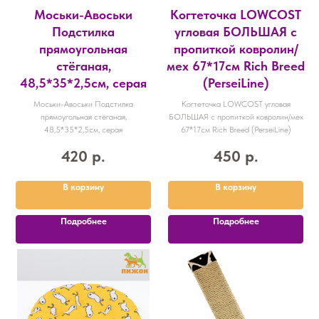
Моськи-Авоськи
Когтеточка LOWCOST
Подстилка
угловая БОЛЬШАЯ с
прямоугольная
пропиткой ковролин/
стёганая,
мех 67*17см Rich Breed
48,5*35*2,5см, серая
(PerseiLine)
Моськи-Авоськи Подстилка
Когтеточка LOWCOST угловая
прямоугольная стёганая,
БОЛЬШАЯ с пропиткой ковролин/мех
48,5*35*2,5см, серая
67*17см Rich Breed (PerseiLine)
420
р.
450
р.
В корзину
В корзину
Подробнее
Подробнее