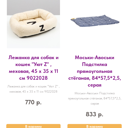
Лежанка для собак и
Моськи-Авоськи
кошек "Уют Z" ,
Подстилка
меховая, 45 х 35 х 11
прямоугольная
см 9022028
стёганая, 84*57,5*2,5,
серая
Лежанка для собак и кошек "Уют Z" ,
меховая, 45 х 35 х 11 см 9022028
Моськи-Авоськи Подстилка
прямоугольная стёганая, 84*57,5*2,5,
770
р.
серая
833
р.
В корзину
В корзину