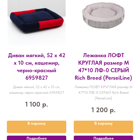
Диван мягкий, 52 х 42
Лежанка ЛОФТ
х 10 см, кашемир,
КРУГЛАЯ размер M
черно-красный
47*10 ЛФ-0 СЕРЫЙ
6959827
Rich Breed (PerseiLine)
Диван мягкий, 52 х 42 х 10 см,
Лежанка ЛОФТ КРУГЛАЯ размер M
кашемир, черно-красный 6959827
47*10 ЛФ-0 СЕРЫЙ Rich Breed
(PerseiLine)
1 100
р.
1 200
р.
В корзину
В корзину
Подробнее
Подробнее