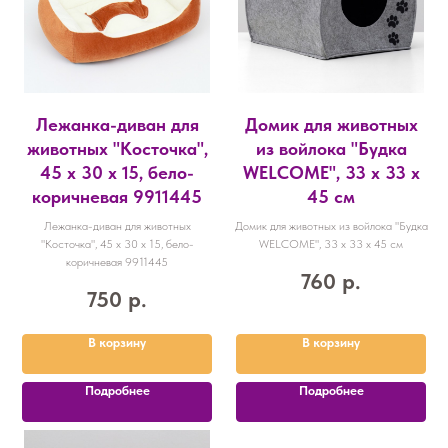
Лежанка-диван для
Домик для животных
животных "Косточка",
из войлока "Будка
45 х 30 х 15, бело-
WELCOME", 33 х 33 х
коричневая 9911445
45 см
Лежанка-диван для животных
Домик для животных из войлока "Будка
"Косточка", 45 х 30 х 15, бело-
WELCOME", 33 х 33 х 45 см
коричневая 9911445
760
р.
750
р.
В корзину
В корзину
Подробнее
Подробнее