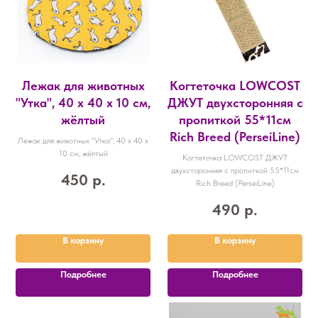
Лежак для животных
Когтеточка LOWCOST
"Утка", 40 х 40 х 10 см,
ДЖУТ двухсторонняя с
жёлтый
пропиткой 55*11см
Rich Breed (PerseiLine)
Лежак для животных "Утка", 40 х 40 х
10 см, жёлтый
Когтеточка LOWCOST ДЖУТ
двухсторонняя с пропиткой 55*11см
450
р.
Rich Breed (PerseiLine)
490
р.
В корзину
В корзину
Подробнее
Подробнее