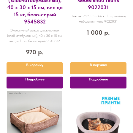
(хлобчатобумажный),
мебельная ткань
40 х 30 х 15 см, вес до
9022031
15 кг, бело-серый
Лежанка "Z", 53 х 44 х 11 см, зелёная,
9545832
мебельная ткань 9022031
Экологичный лежак для животных
1 000
р.
(хлобчатобумажный), 40 х 30 х 15 см,
вес до 15 кг, бело-серый 9545832
970
р.
В корзину
В корзину
Подробнее
Подробнее