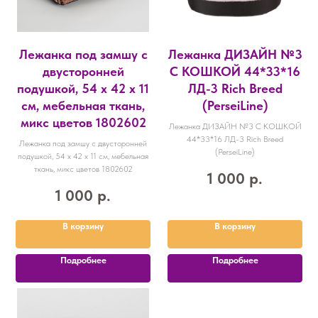
Лежанка под замшу с
Лежанка ДИЗАЙН №3
двусторонней
С КОШКОЙ 44*33*16
подушкой, 54 х 42 х 11
ЛД-3 Rich Breed
см, мебельная ткань,
(PerseiLine)
микс цветов 1802602
Лежанка ДИЗАЙН №3 С КОШКОЙ
44*33*16 ЛД-3 Rich Breed
Лежанка под замшу с двусторонней
(PerseiLine)
подушкой, 54 х 42 х 11 см, мебельная
ткань, микс цветов 1802602
1 000
р.
1 000
р.
В корзину
В корзину
Подробнее
Подробнее