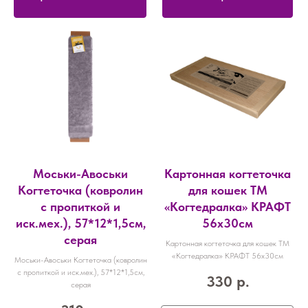
Моськи-Авоськи
Картонная когтеточка
Когтеточка (ковролин
для кошек ТМ
с пропиткой и
«Когтедралка» КРАФТ
иск.мех.), 57*12*1,5см,
56х30см
серая
Картонная когтеточка для кошек ТМ
«Когтедралка» КРАФТ 56х30см
Моськи-Авоськи Когтеточка (ковролин
с пропиткой и иск.мех.), 57*12*1,5см,
330
р.
серая