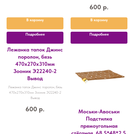
600
р.
В корзину
В корзину
Подробнее
Подробнее
Лежанка тапок Джинс
поролон, бязь
470х270х310мм
Зооник Э22240-2
Вывод
Лежанка тапок Джинс поролон, бязь
470х270х310мм Зооник Э22240-2
Вывод
600
р.
Моськи-Авоськи
Подстилка
прямоугольная
стёганая, 68,5*48*2,5,