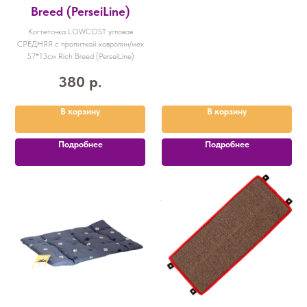
Breed (PerseiLine)
Когтеточка LOWCOST угловая
СРЕДНЯЯ с пропиткой ковролин/мех
57*13см Rich Breed (PerseiLine)
380
р.
В корзину
В корзину
Подробнее
Подробнее