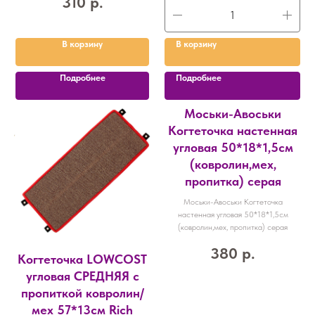
310
р.
В корзину
В корзину
Подробнее
Подробнее
Моськи-Авоськи
Когтеточка настенная
угловая 50*18*1,5см
(ковролин,мех,
пропитка) серая
Моськи-Авоськи Когтеточка
настенная угловая 50*18*1,5см
(ковролин,мех, пропитка) серая
380
р.
Когтеточка LOWCOST
угловая СРЕДНЯЯ с
пропиткой ковролин/
мех 57*13см Rich