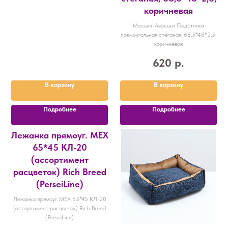
коричневая
Моськи-Авоськи Подстилка
прямоугольная стёганая, 68,5*48*2,5,
коричневая
620
р.
В корзину
В корзину
Подробнее
Подробнее
Лежанка прямоуг. МЕХ
65*45 КЛ-20
(ассортимент
расцветок) Rich Breed
(PerseiLine)
Лежанка прямоуг. МЕХ 65*45 КЛ-20
(ассортимент расцветок) Rich Breed
(PerseiLine)