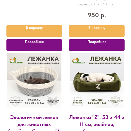
см, вес до 15 кг 9545828
950
р.
В корзину
В корзину
Подробнее
Подробнее
Экологичный лежак
Лежанка "Z", 53 х 44 х
для животных
11 см, зелёная,