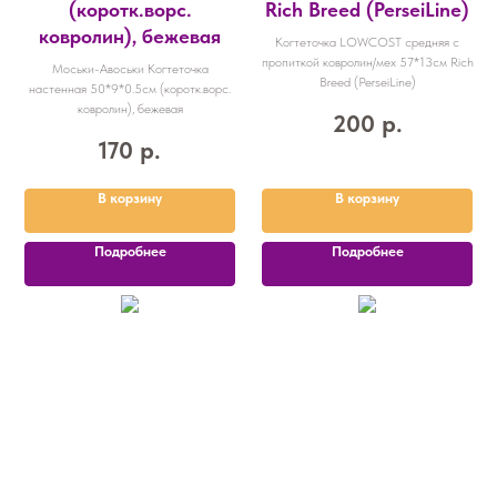
(коротк.ворс.
Rich Breed (PerseiLine)
ковролин), бежевая
Когтеточка LOWCOST средняя с
пропиткой ковролин/мех 57*13см Rich
Моськи-Авоськи Когтеточка
Breed (PerseiLine)
настенная 50*9*0.5см (коротк.ворс.
ковролин), бежевая
200
р.
170
р.
В корзину
В корзину
Подробнее
Подробнее