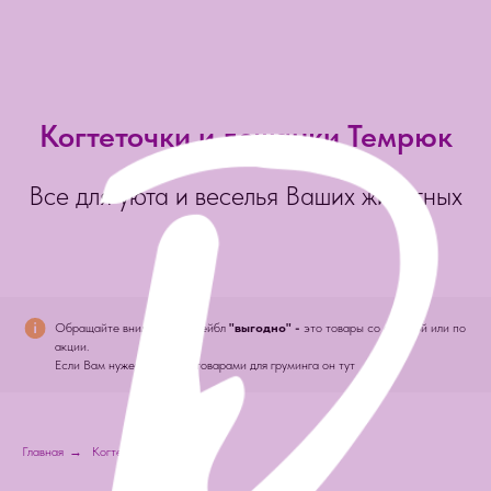
Когтеточки и лежанки Темрюк
Все для уюта и веселья Ваших животных
Обращайте внимание на лейбл
"выгодно" -
это товары со скидкой или по
акции.
Если Вам нужен раздел с товарами для груминга он тут
Главная
→
Когтеточки и лежанки