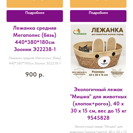
Подробнее
Подробнее
Лежанка средняя
Мегаполис (бязь)
440*380*180см
Зооник Э22238-1
Лежанка средняя Мегаполис (бязь)
440*380*180см Зооник Э22238-1
900
р.
Экологичный лежак
"Мишка" для животных
(хлопок+рогоз), 40 х
30 х 15 см, вес до 15 кг
9545828
Экологичный лежак "Мишка" для
животных (хлопок+рогоз), 40 х 30 х 15