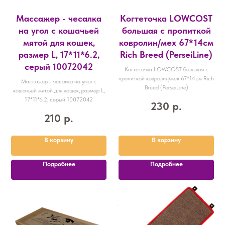
Массажер - чесалка
Когтеточка LOWCOST
на угол с кошачьей
большая с пропиткой
мятой для кошек,
ковролин/мех 67*14см
размер L, 17*11*6.2,
Rich Breed (PerseiLine)
серый 10072042
Когтеточка LOWCOST большая с
пропиткой ковролин/мех 67*14см Rich
Массажер - чесалка на угол с
Breed (PerseiLine)
кошачьей мятой для кошек, размер L,
17*11*6.2, серый 10072042
230
р.
210
р.
В корзину
В корзину
Подробнее
Подробнее