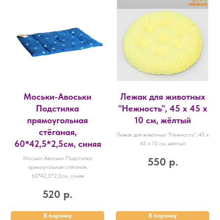
Моськи-Авоськи
Лежак для животных
Подстилка
"Нежность", 45 х 45 х
прямоугольная
10 см, жёлтый
стёганая,
Лежак для животных "Нежность", 45 х
60*42,5*2,5см, синяя
45 х 10 см, жёлтый
Моськи-Авоськи Подстилка
550
р.
прямоугольная стёганая,
60*42,5*2,5см, синяя
520
р.
В корзину
В корзину