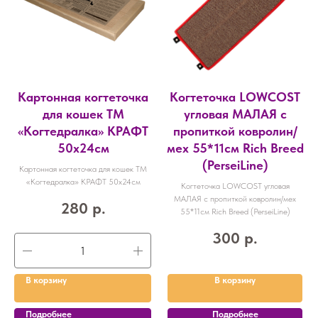
Картонная когтеточка
Когтеточка LOWCOST
для кошек ТМ
угловая МАЛАЯ с
«Когтедралка» КРАФТ
пропиткой ковролин/
50х24см
мех 55*11см Rich Breed
(PerseiLine)
Картонная когтеточка для кошек ТМ
«Когтедралка» КРАФТ 50х24см
Когтеточка LOWCOST угловая
МАЛАЯ с пропиткой ковролин/мех
280
р.
55*11см Rich Breed (PerseiLine)
300
р.
В корзину
В корзину
Подробнее
Подробнее