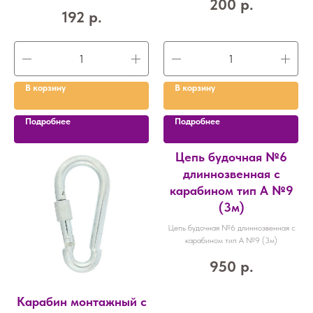
200
р.
192
р.
В корзину
В корзину
Подробнее
Подробнее
Цепь будочная №6
длиннозвенная с
карабином тип А №9
(3м)
Цепь будочная №6 длиннозвенная с
карабином тип А №9 (3м)
950
р.
Карабин монтажный с