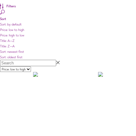
Filters
Sort
Sort: by default
Price: low to high
Price: high to low
Title: A—Z
Title: Z—A
Sort: newest first
Sort: oldest first