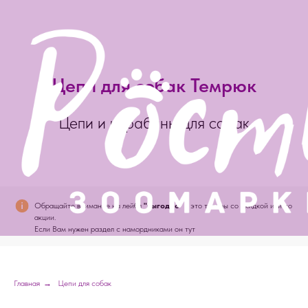
Цепи для собак Темрюк
Цепи и карабины для собак
Обращайте внимание на лейбл
"выгодно" -
это товары со скидкой или по
акции.
Если Вам нужен раздел с намордниками он тут
Главная
→
Цепи для собак