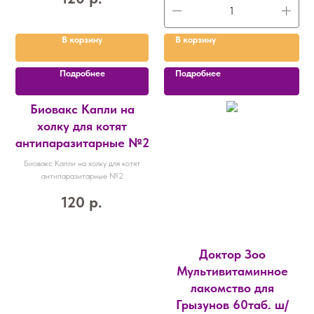
В корзину
В корзину
Подробнее
Подробнее
Биовакс Капли на
холку для котят
антипаразитарные №2
Биовакс Капли на холку для котят
антипаразитарные №2
120
р.
Доктор Зоо
Мультивитаминное
лакомство для
Грызунов 60таб. ш/