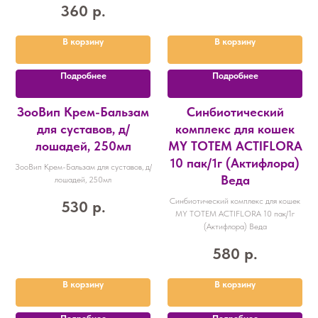
360
р.
В корзину
В корзину
Подробнее
Подробнее
ЗооВип Крем-Бальзам
Синбиотический
для суставов, д/
комплекс для кошек
лошадей, 250мл
MY TOTEM ACTIFLORA
10 пак/1г (Актифлора)
ЗооВип Крем-Бальзам для суставов, д/
Веда
лошадей, 250мл
Синбиотический комплекс для кошек
530
р.
MY TOTEM ACTIFLORA 10 пак/1г
(Актифлора) Веда
580
р.
В корзину
В корзину