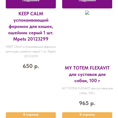
Подробнее
Подробнее
KEEP CALM
успокаивающий
феромон для кошек,
ошейник серый 1 шт.
Mpets 20123299
KEEP CALM успокаивающий феромон
для кошек, ошейник серый 1 шт. Mpets
20123299
650
р.
MY TOTEM FLEXAVIT
для суставов для
собак, 100 г
MY TOTEM FLEXAVIT для суставов для
собак, 100 г
965
р.
В корзину
В корзину