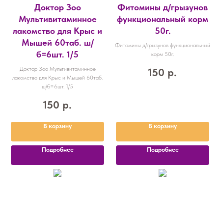
Доктор Зоо
Фитомины д/грызунов
Мультивитаминное
функциональный корм
лакомство для Крыс и
50г.
Мышей 60таб. ш/
Фитомины д/грызунов функциональный
б=6шт. 1/5
корм 50г.
Доктор Зоо Мультивитаминное
150
р.
лакомство для Крыс и Мышей 60таб.
ш/б=6шт. 1/5
150
р.
В корзину
В корзину
Подробнее
Подробнее