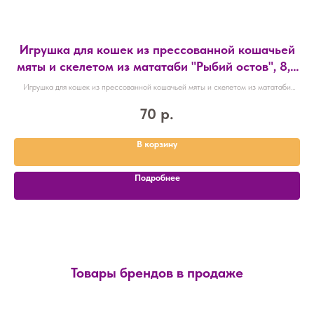
Игрушка для кошек из прессованной кошачьей
Р
мяты и скелетом из мататаби "Рыбий остов", 8,5
см 90360
Игрушка для кошек из прессованной кошачьей мяты и скелетом из мататаби
"Рыбий остов", 8,5 см 90360
70
р.
В корзину
Подробнее
Товары брендов в продаже