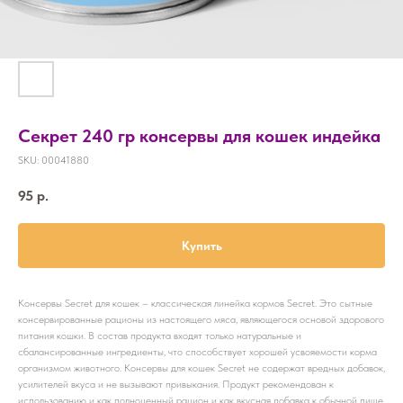
Секрет 240 гр консервы для кошек индейка
SKU:
00041880
95
р.
Купить
Консервы Secret для кошек – классическая линейка кормов Secret. Это сытные
консервированные рационы из настоящего мяса, являющегося основой здорового
питания кошки. В состав продукта входят только натуральные и
сбалансированные ингредиенты, что способствует хорошей усвояемости корма
организмом животного. Консервы для кошек Secret не содержат вредных добавок,
усилителей вкуса и не вызывают привыкания. Продукт рекомендован к
использованию и как полноценный рацион и как вкусная добавка к обычной пище.