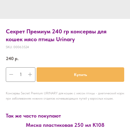
Секрет Премиум 240 гр консервы для
кошек мясо птицы Urinary
SKU:
00063524
240
р.
Купить
Консервы Secret Premium URINARY для кошек с мясом птицы - диетический корм
при заболеваниях нижних отделов мочевыводящих путей у взрослых кошек.
Так же часто покупают
Миска пластиковая 250 мл К108