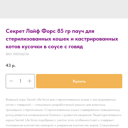
Секрет Лайф Форс 85 гр пауч для
стерилизованных кошек и кастрированных
котов кусочки в соусе с говяд
SKU:
00056234
43
р.
Купить
Влажный корм Secret Life force для стерилизованных кошек и кастрированных
котов с говядиной – специально разработанный рацион для животных,
прошедших стерилизацию. Стерилизованные кошки подверженны повышенному
риску развития мочекаменной болезни и развития ожирения. Рецептура влажного
корма Secret Life force подобрана с учетом этих особенностией и содержит
пониженное количество каллорий и умеренное количество жиров .Специальный