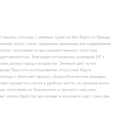
 вашему питомцу с зелёным туалетом без борта от бренда
альный лоток станет идеальным решением для поддержания
туалет изготовлен из высококачественного пластика,
 долговечностью. Благодаря оптимальным размерам (41 х
кошек разных пород и возрастов. Зеленый цвет лотка
ерьер.Простота использования: отсутствие борта
питомца и облегчает процесс уборки.Компактные размеры:
воляют разместить лоток в удобном месте, не занимая много
л: изготовлен из безопасного и прочного пластика,
ет запахи.Удобство для хозяев: в комплекте идёт совок для