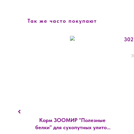
Так же часто покупают
302
3
он для
Корм ЗООМИР "Полезные
ОГ 42 см,
белки" для сухопутных улиток