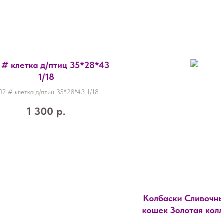
 # клетка д/птиц 35*28*43
1/18
02 # клетка д/птиц 35*28*43 1/18
1 300
р.
Колбаски Сливочн
кошек Золотая кол