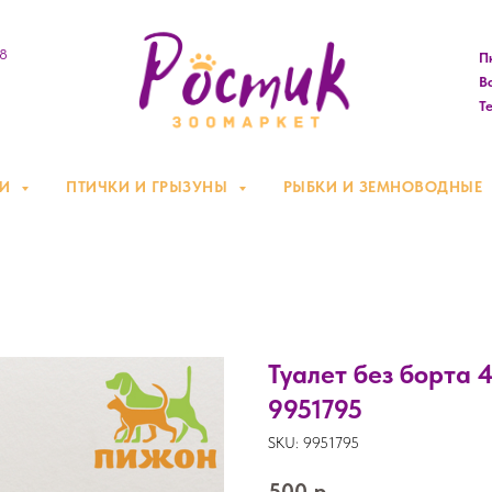
08
Пн
Вс
Те
КИ
ПТИЧКИ И ГРЫЗУНЫ
РЫБКИ И ЗЕМНОВОДНЫЕ
Туалет без борта 4
9951795
SKU:
9951795
500
р.