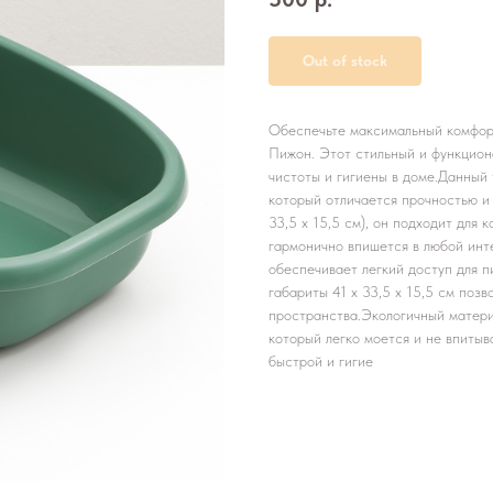
Out of stock
Обеспечьте максимальный комфорт
Пижон. Этот стильный и функцион
чистоты и гигиены в доме.Данный 
который отличается прочностью и
33,5 х 15,5 см), он подходит для 
гармонично впишется в любой инт
обеспечивает легкий доступ для 
габариты 41 х 33,5 х 15,5 см поз
пространства.Экологичный материа
который легко моется и не впитыва
быстрой и гигие