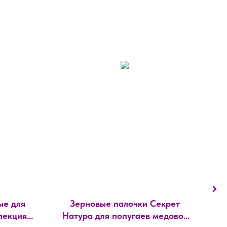
ые для
Зерновые палочки Секрет
Лак
лекция
Натура для попугаев медово-