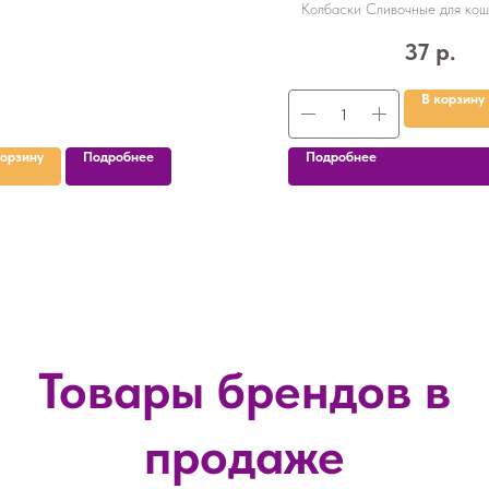
Титбит, 20 г
Колбаски Сливочные для кош
коллекция Титбит, 20
37
р.
В корзину
корзину
Подробнее
Подробнее
Товары брендов в
продаже