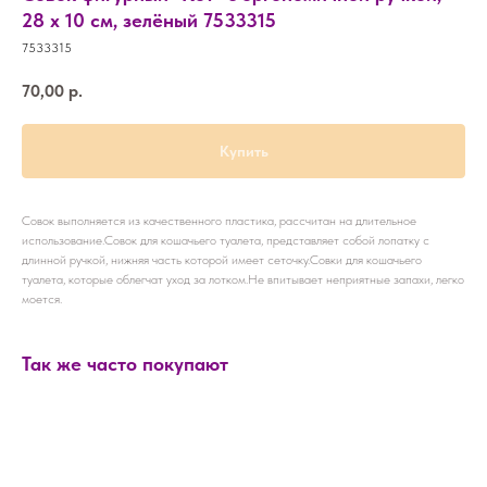
28 х 10 см, зелёный 7533315
7533315
70,00
р.
Купить
Совок выполняется из качественного пластика, рассчитан на длительное
использование.Совок для кошачьего туалета, представляет собой лопатку с
длинной ручкой, нижняя часть которой имеет сеточку.Совки для кошачьего
туалета, которые облегчат уход за лотком.Не впитывает неприятные запахи, легко
моется.
Так же часто покупают