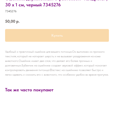
30 х 1 см, черный 7345276
7345276
50,00
р.
Купить
Удобный и практичный ошейник для вашего питомца.Он выполнен из прочного
текстиля, который не натирает шерсть и не вызывает раздражения на коже
животного.Ошейник имеет два слоя, что делает его более прочным и
долговечным.Бубенчик на ошейнике создает звуковой эффект, который помогает
контролировать движения питомца.Фастекс на ошейнике позволяет быстро и
легко одевать и снимать его с животного, что особенно удобно во время прогулок.
Так же часто покупают