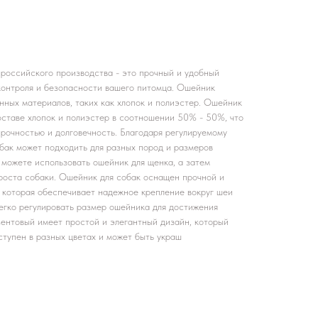
российского производства - это прочный и удобный
контроля и безопасности вашего питомца. Ошейник
нных материалов, таких как хлопок и полиэстер. Ошейник
оставе хлопок и полиэстер в соотношении 50% - 50%, что
рочностью и долговечность. Благодаря регулируемому
бак может подходить для разных пород и размеров
ы можете использовать ошейник для щенка, а затем
 роста собаки. Ошейник для собак оснащен прочной и
 которая обеспечивает надежное крепление вокруг шеи
легко регулировать размер ошейника для достижения
ентовый имеет простой и элегантный дизайн, который
ступен в разных цветах и может быть украш