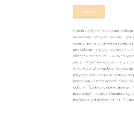
Купить
Ошейник брезентовый для собаки 
аксессуар, предназначенный для 
полностью изготовлен из качестве
для собаки из брезента имеет в с
обеспечивает ошейнику высокую п
ремешку застежке ошейник для со
животного. Это удобно, так как в
регулировать его размер по мере
надежной металлической пряжкой,
собаки. Пряжка также позволяет 
идеальной посадки. Ошейник брез
подходит для любого стиля. Он до