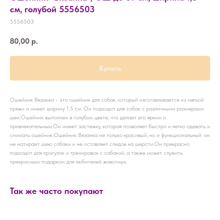
см, голубой 5556503
5556503
80,00
р.
Купить
Ошейник Вязанка - это ошейник для собак, который изготавливается из мягкой
пряжи и имеет ширину 1,5 см. Он подходит для собак с различными размерами
шеи.Ошейник выполнен в голубом цвете, что делает его ярким и
привлекательным.Он имеет застежку, которая позволяет быстро и легко одевать и
снимать ошейник.Ошейник Вязанка не только красивый, но и функциональный: он
не натирает шею собаки и не оставляет следов на шерсти.Он прекрасно
подходит для прогулок и тренировок с собакой, а также может служить
прекрасным подарком для любителей животных.
Так же часто покупают