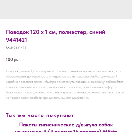
Поводок 120 х 1 см, полиэстер, синий
9441421
SKU:
9441421
100
р.
Поводок длиной 1,2 м и шириной 1 см изготовлен из прочного полиэстера, что
обеспечивает долговечность и надежность в использовании.Металлический
карабин позволяет легко и быстро пристегнуть поводок к ошейнику собаки.Этот
поводок идеально подходит для прогулок с собакой, обеспечивая комфорт и
безопасность как для животного, так и для его хозяина.Его можно постирать и он
не теряет своих свойств при длительном использовании.
Так же часто покупают
Пакеты гигиенические д/выгула собак
цв.лимонный (4 рулона 15 пакетов) MPets