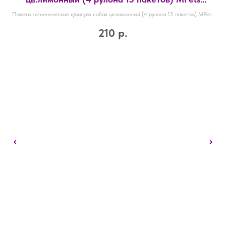
10100203
Пакеты гигиенические д/выгула собак цв.лимонный (4 рулона 15 пакетов) MPets
10100203
210
р.