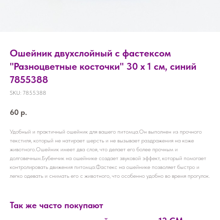
Ошейник двухслойный с фастексом
"Разноцветные косточки" 30 х 1 см, синий
7855388
SKU:
7855388
60
р.
Удобный и практичный ошейник для вашего питомца.Он выполнен из прочного
текстиля, который не натирает шерсть и не вызывает раздражения на коже
животного.Ошейник имеет два слоя, что делает его более прочным и
долговечным.Бубенчик на ошейнике создает звуковой эффект, который помогает
контролировать движения питомца.Фастекс на ошейнике позволяет быстро и
легко одевать и снимать его с животного, что особенно удобно во время прогулок.
Так же часто покупают