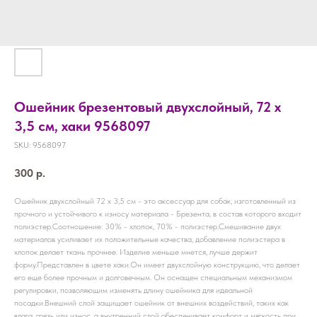
Ошейник брезентовый двухслойный, 72 х
3,5 см, хаки 9568097
SKU:
9568097
300
р.
Ошейник двухслойный 72 х 3,5 см - это аксессуар для собак, изготовленный из
прочного и устойчивого к износу материала - Брезента, в состав которого входит
полиэстер.Соотношение: 30% - хлопок, 70% - полиэстер.Смешивание двух
материалов усиливает их положительные качества, добавление полиэстера в
хлопок делает ткань прочнее. Изделие меньше мнется, лучше держит
форму.Представлен в цвете хаки.Он имеет двухслойную конструкцию, что делает
его еще более прочным и долговечным. Он оснащен специальным механизмом
регулировки, позволяющим изменять длину ошейника для идеальной
посадки.Внешний слой защищает ошейник от внешних воздействий, таких как
влага, грязь или износ, а внутренний слой обеспечивает комфорт и мягкость при