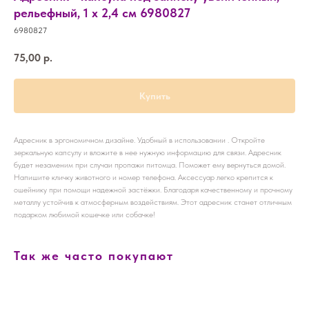
рельефный, 1 х 2,4 см 6980827
6980827
75,00
р.
Купить
Адресник в эргономичном дизайне. Удобный в использовании . Откройте
зеркальную капсулу и вложите в нее нужную информацию для связи. Адресник
будет незаменим при случаи пропажи питомца. Поможет ему вернуться домой.
Напишите кличку животного и номер телефона. Аксессуар легко крепится к
ошейнику при помощи надежной застёжки. Благодаря качественному и прочному
металлу устойчив к атмосферным воздействиям. Этот адресник станет отличным
подарком любимой кошечке или собачке!
Так же часто покупают