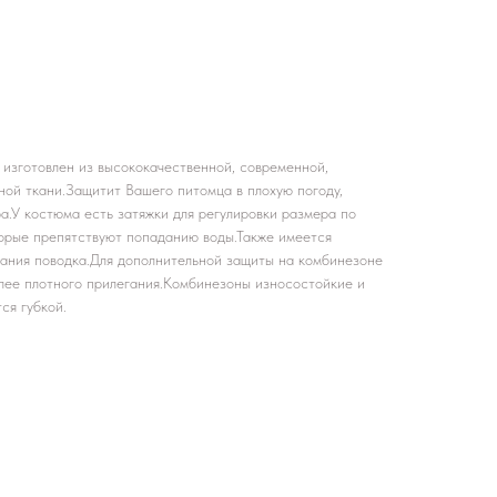
 изготовлен из высококачественной, современной,
ой ткани.Защитит Вашего питомца в плохую погоду,
ра.У костюма есть затяжки для регулировки размера по
торые препятствуют попаданию воды.Также имеется
вания поводка.Для дополнительной защиты на комбинезоне
олее плотного прилегания.Комбинезоны износостойкие и
ся губкой.