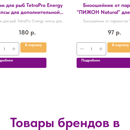
м для рыб TetraPro Energy
Биоошейник от пар
ипсы для дополнительной
"ПИЖОН Natural" для
ергии для всех видов рыб
блох и клещей, чёрны
м для рыб TetraPro Energy чипсы для
Биоошейник от паразито
12гр /149335/
10667858
олнительной энергии для всех видов
Natural" для собак от блох 
180
р.
97
р.
рыб 12гр /149335/
чёрный, 65 см 10667
В корзину
В корзину
дробнее
Подробнее
Товары брендов в