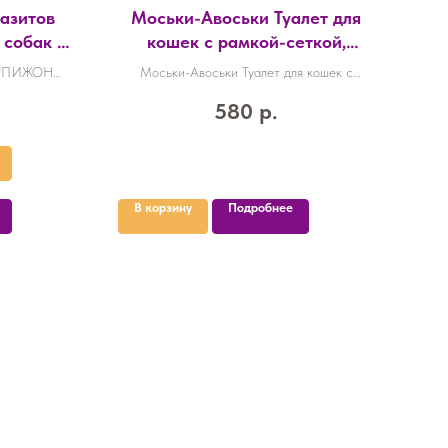
азитов
Моськи-Авоськи Туалет для
Про
 собак от
кошек с рамкой-сеткой,
й, 65 см
глубокий (под наполнитель)
в "ПИЖОН
Моськи-Авоськи Туалет для кошек с
Пр
43х30х12см, цвет серый
и клещей,
рамкой-сеткой, глубокий (под наполнитель)
580
р.
858
43х30х12см, цвет серый
В корзину
Подробнее
По