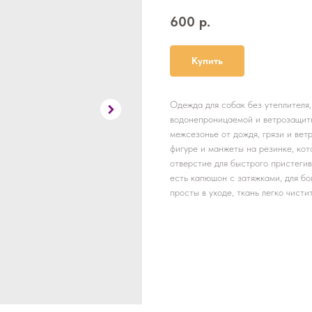
600
р.
Купить
Одежда для собак без утеплителя,
водонепроницаемой и ветрозащитн
межсезонье от дождя, грязи и вет
фигуре и манжеты на резинке, ко
отверстие для быстрого пристеги
есть капюшон с затяжками, для б
просты в уходе, ткань легко чистит