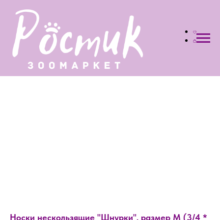
Носки нескользящие "Шнурки", размер M (3/4 *