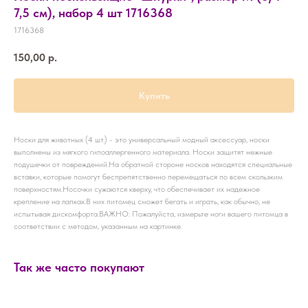
7,5 см), набор 4 шт 1716368
1716368
150,00
р.
Купить
Носки для животных (4 шт.) - это универсальный модный аксессуар, носки
выполнены из мягкого гипоаллергенного материала. Носки защитят нежные
подушечки от повреждений.На обратной стороне носков находятся специальные
вставки, которые помогут беспрепятственно перемещаться по всем скользким
поверхностям.Носочки сужаются кверху, что обеспечивает их надежное
крепление на лапках.В них питомец сможет бегать и играть, как обычно, не
испытывая дискомфорта.ВАЖНО: Пожалуйста, измерьте ноги вашего питомца в
соответствии с методом, указанным на картинке.
Так же часто покупают