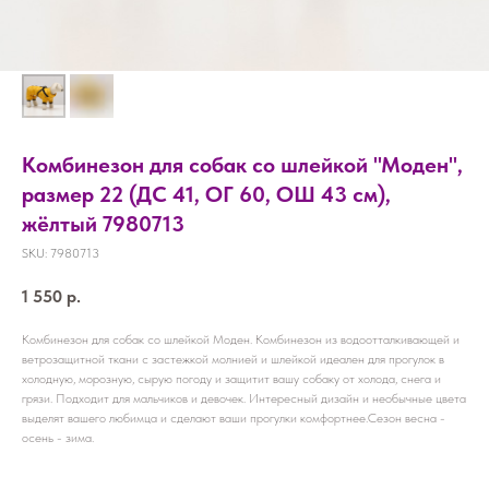
Комбинезон для собак со шлейкой "Моден",
размер 22 (ДС 41, ОГ 60, ОШ 43 см),
жёлтый 7980713
SKU:
7980713
1 550
р.
Комбинезон для собак со шлейкой Моден. Комбинезон из водоотталкивающей и
ветрозащитной ткани с застежкой молнией и шлейкой идеален для прогулок в
холодную, морозную, сырую погоду и защитит вашу собаку от холода, снега и
грязи. Подходит для мальчиков и девочек. Интересный дизайн и необычные цвета
выделят вашего любимца и сделают ваши прогулки комфортнее.Сезон весна -
осень - зима.