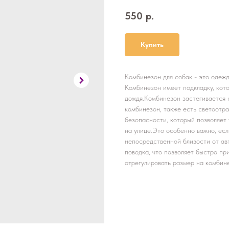
550
р.
Купить
Комбинезон для собак - это одежд
Комбинезон имеет подкладку, кото
дождя.Комбинезон застегивается н
комбинезон, также есть светоотр
безопасности, который позволяет 
на улице.Это особенно важно, есл
непосредственной близости от ав
поводка, что позволяет быстро пр
отрегулировать размер на комбин