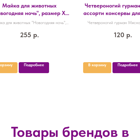
Майка для животных
Четвероногий гурма
вогодняя ночь", размер XL
ассорти консервы дл
С 40, ОШ 40, ОГ 50 см),
потрошками, 100 гр., 
ка для животных "Новогодняя ночь",
Четвероногий гурман Мясно
красная
мер XL (ДС 40, ОШ 40, ОГ 50 см),
консервы для кошек с потрошка
255
р.
120
р.
красная
уп./24 шт.
корзину
Подробнее
В корзину
Подробнее
Товары брендов в