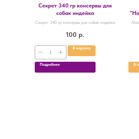
обак,
Секрет 340 гр консервы для
мкой,
собак индейка
"Но
г 53, ОШ
(Д
сезонный с
Секрет 340 гр консервы для собак индейка
Май
854423
г 53, ОШ 36
раз
100
р.
23
В корзину
Подробнее
В 