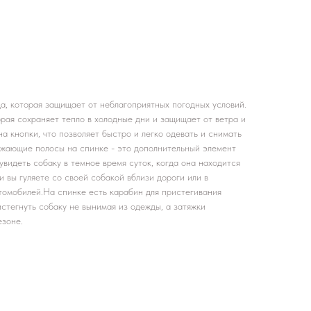
а, которая защищает от неблагоприятных погодных условий.
рая сохраняет тепло в холодные дни и защищает от ветра и
а кнопки, что позволяет быстро и легко одевать и снимать
ажающие полосы на спинке - это дополнительный элемент
увидеть собаку в темное время суток, когда она находится
и вы гуляете со своей собакой вблизи дороги или в
томобилей.На спинке есть карабин для пристегивания
истегнуть собаку не вынимая из одежды, а затяжки
езоне.