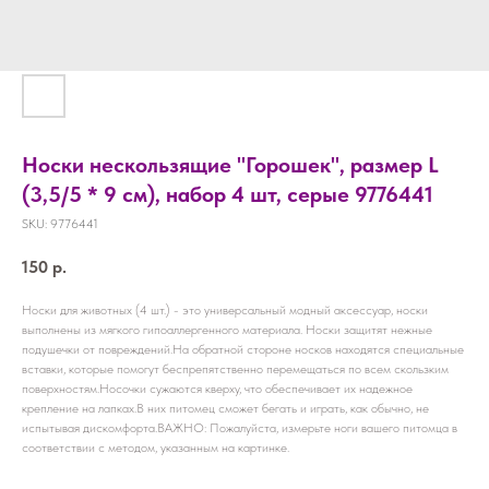
Носки нескользящие "Горошек", размер L
(3,5/5 * 9 см), набор 4 шт, серые 9776441
SKU:
9776441
150
р.
Носки для животных (4 шт.) - это универсальный модный аксессуар, носки
выполнены из мягкого гипоаллергенного материала. Носки защитят нежные
подушечки от повреждений.На обратной стороне носков находятся специальные
вставки, которые помогут беспрепятственно перемещаться по всем скользким
поверхностям.Носочки сужаются кверху, что обеспечивает их надежное
крепление на лапках.В них питомец сможет бегать и играть, как обычно, не
испытывая дискомфорта.ВАЖНО: Пожалуйста, измерьте ноги вашего питомца в
соответствии с методом, указанным на картинке.