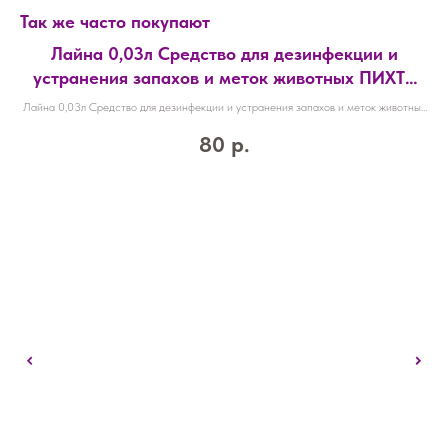
Так же часто покупают
Лайна 0,03л Средство для дезинфекции и
устранения запахов и меток животных ПИХТА
140шт/тр.кор
Лайна 0,03л Средство для дезинфекции и устранения запахов и меток животных
ПИХТА 140шт/тр.кор
80
р.