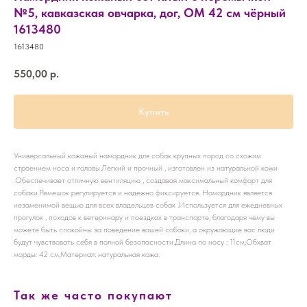
№5, кавказская овчарка, дог, ОМ 42 см чёрный
1613480
1613480
550,00
р.
Купить
Универсальный кожаный намордник для собак крупных пород со схожим
строением носа и головы.Легкий и прочный , изготовлен из натуральной кожи
.Обеспечивает отличную вентиляцию , создавая максимальный комфорт для
собаки.Ремешок регулируется и надежно фиксируется. Намордник является
незаменимой вещью для всех владельцев собак .Используется для ежедневных
прогулок , походов к ветеринару и поездках в транспорте, благодаря чему вы
можете быть спокойны за поведение вашей собаки, а окружающие вас люди
будут чувствовать себя в полной безопасности.Длина по носу : 11см;Обхват
морды: 42 см;Материал: натуральная кожа.
Так же часто покупают