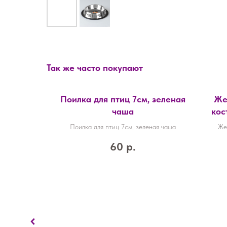
Так же часто покупают
Поилка для птиц 7см, зеленая
Же
чаша
кос
м
Поилка для птиц 7см, зеленая чаша
Же
лак
60
р.