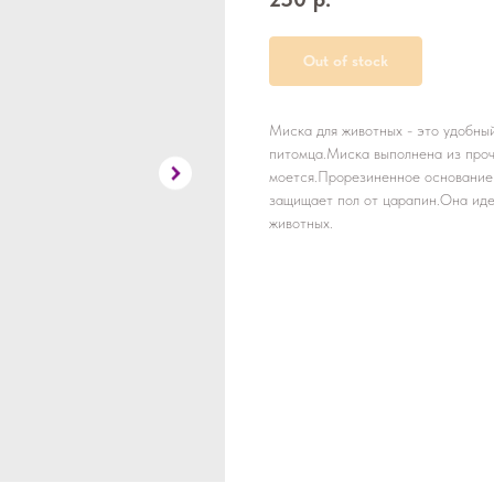
Out of stock
Миска для животных - это удобны
питомца.Миска выполнена из проч
моется.Прорезиненное основание
защищает пол от царапин.Она иде
животных.