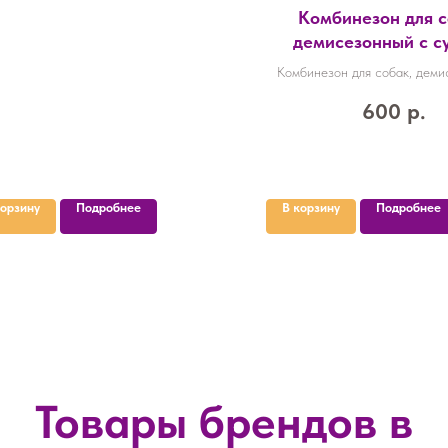
Комбинезон для с
демисезонный с с
размер ХL (ДС 37, О
Комбинезон для собак, деми
33 см), розовый 9
сумкой, размер ХL (ДС 37, О
600
р.
см), розовый 98544
корзину
Подробнее
В корзину
Подробнее
Товары брендов в