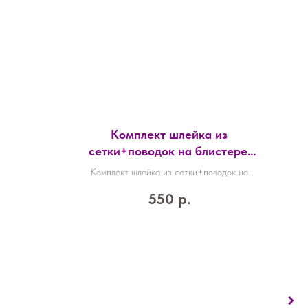
Комплект шлейка из
сетки+поводок на блистере,
стропа 10 мм(ОГ28-33
Комплект шлейка из сетки+поводок на
см,ОШ19-25 см) №1 Зооник
блистере, стропа 10 мм(ОГ28-33
550
р.
1346
см,ОШ19-25 см) №1 Зооник 1346