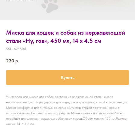
Миска для кошек и собак из нержавеющей
стали «Ну, гав», 450 мл, 14 х 4.5 см
SKU:
6256161
230
р.
Купить
Универсальная миска для собак сделана из нержавеющей стали, имеет
нескользящее дно. Подходит как для воды, так и для корма разной консистенции.
Миска комфортна для питомца, её легко мыть под струёй проточной воды с
использованием бытовых моющих средств. Можно мыть в посудомойке.Миска
подойдёт для щенков и взрослых собак всех пород.Объём миски: 450 мл.Размер
миски: 14 × 4,5 см.