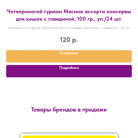
Четвероногий гурман Мясное ассорти консервы
Ч
для кошек с говядиной, 100 гр., уп./24 шт.
Четвероногий гурман Мясное ассорти консервы для кошек с говядиной, 100 гр.,
Ч
уп./24 шт.
120
р.
В корзину
Подробнее
Товары брендов в продаже