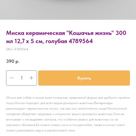
Миска керамическая "Кошачья жизнь" 300
мл 12,7 х 5 см, голубая 4789564
SKU:
4789564
390
р.
Купить
Миска для собак и кошек вместительная, правильной формы для удобного приёма
пищи.Миска подходит для всех видов домашних животных.Ветеринары
рекомендуют керамические миски, так как они экологически чище.Нетоксичный
материал оберегает здоровье и иммунитет ваших домашних животных.Она не
впитывает и не выделяет запахов, что особенно важно для животных из-за
хорошего обоняния.Ее можно можно мыть в посудомойке, также в миске смело
можно разогревать еду в микроволновой печи.