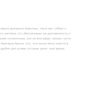
 ваших домашних животных, таких как собаки и
го металла, что обеспечивает ее долговечность и
лее гигиеничные, они не впитывает запахи, на их
бактерии.Кроме того, эта миска легко моется в
удобно для хозяев, которые ценят свое время.