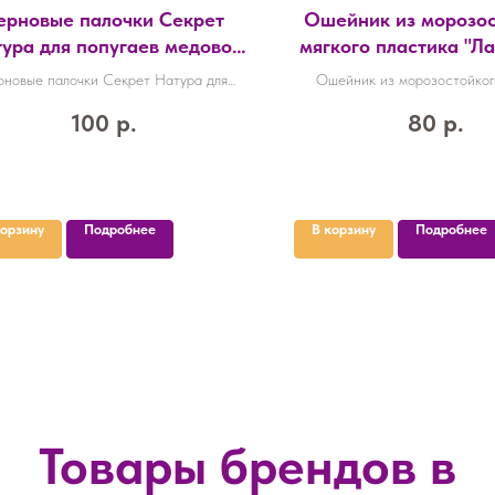
ерновые палочки Секрет
Ошейник из морозос
ура для попугаев медово-
мягкого пластика "Ла
яичные, 18шт /3719/
5 х 1 см, микс цвето
рновые палочки Секрет Натура для
Ошейник из морозостойког
пугаев медово-яичные, 18шт /3719/
пластика "Лапки", 28, 5 х 1 см
100
р.
80
р.
1716372
корзину
Подробнее
В корзину
Подробнее
Товары брендов в