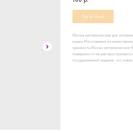
Out of stock
Миска металлическая для питания
кошки.Изготовлена из качественно
прочность.Миски металлические бо
поверхности не распространяются 
посудомоечной машине, что очень 