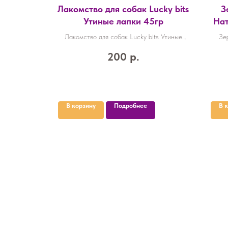
338гр
Лакомство для собак Lucky bits
З
ля собак
Утиные лапки 45гр
Нат
КБ с
вы лечебные
Лакомство для собак Lucky bits Утиные
Зе
с говядиной
лапки 45гр
по
200
р.
В корзину
Подробнее
В 