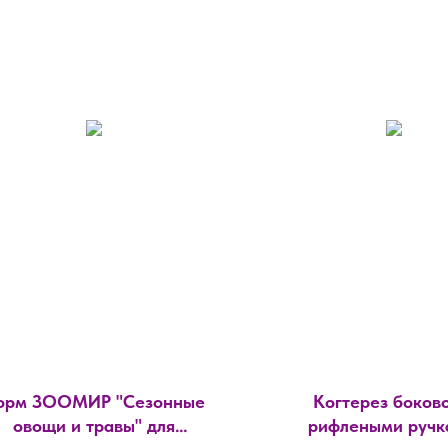
орм ЗООМИР "Сезонные
Когтерез боково
овощи и травы" для
рифлеными ручк