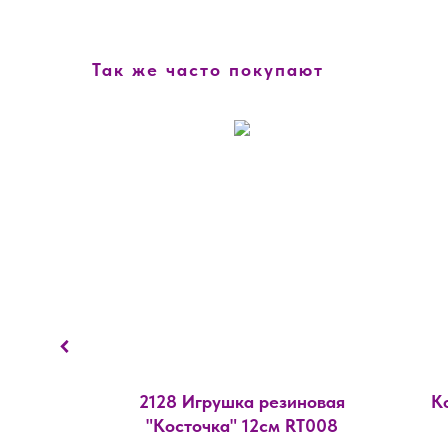
Так же часто покупают
орошее
2128 Игрушка резиновая
К
собак, с
"Косточка" 12см RT008