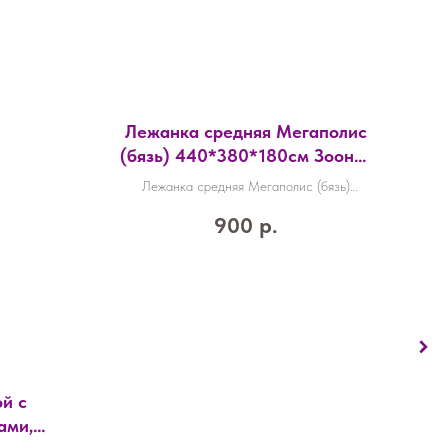
Лежанка средняя Мегаполис
(бязь) 440*380*180см Зооник
Э22238-1
Лежанка средняя Мегаполис (бязь)
440*380*180см Зооник Э22238-1
900
р.
й с
ами,
св