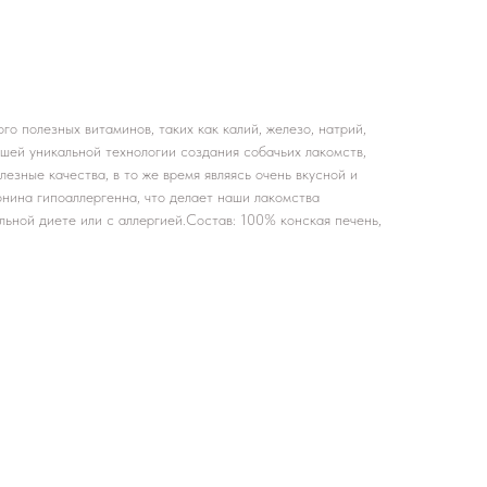
го полезных витаминов, таких как калий, железо, натрий,
шей уникальной технологии создания собачьих лакомств,
лезные качества, в то же время являясь очень вкусной и
конина гипоаллергенна, что делает наши лакомства
льной диете или с аллергией.Состав: 100% конская печень,