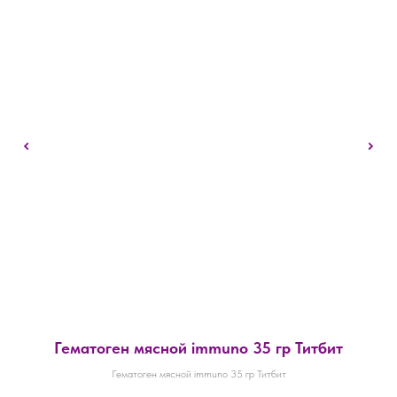
Гематоген мясной immuno 35 гр Титбит
Гематоген мясной immuno 35 гр Титбит