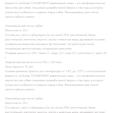
влажности не более 75%.Biff DENT жевательные снеки - это профилактическое
лакомство для собак специально разработанной формы и текстуры, в котором
учтены все особенности средних пород собак. Рекомендованы для снятия
мягкого зубного налета.
Назначение: для чистки зубов
Масса нетто: 50 г
Состав: рис, мясо и субпродукты (в том числе 20% мяса ягненка), белок
растительный, клетчатка, лецитин, масла и животные жиры, дрожжевой экстракт,
минеральные вещества, розмарин, фитокомплекс экстрактов растений,
натуральные ароматизаторы, натуральный краситель.
Пищевая ценность в 100 г: белки 7 г, жиры 2,5 г, зола 2,5 г, клетчатка 2 г, влага 20
г.
Энергетическая ценность на 100 г: 230 ккал.
Срок годности: 12 мес
Условия хранения: Хранить при температуре от +4˚С до +25˚С и относительной
влажности не более 75%.Biff DENT жевательные снеки - это профилактическое
лакомство для собак специально разработанной формы и текстуры, в котором
учтены все особенности средних пород собак. Рекомендованы для снятия
мягкого зубного налета.
Назначение: для чистки зубов
Масса нетто: 50 г
Состав: рис, мясо и субпродукты (в том числе 20% мяса ягненка), белок
растительный, клетчатка, лецитин, масла и животные жиры, дрожжевой экстракт,