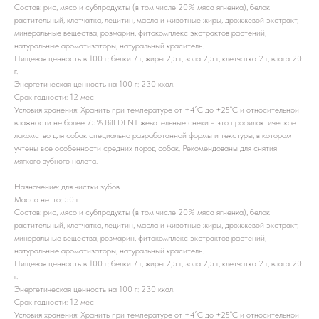
Состав: рис, мясо и субпродукты (в том числе 20% мяса ягненка), белок
растительный, клетчатка, лецитин, масла и животные жиры, дрожжевой экстракт,
минеральные вещества, розмарин, фитокомплекс экстрактов растений,
натуральные ароматизаторы, натуральный краситель.
Пищевая ценность в 100 г: белки 7 г, жиры 2,5 г, зола 2,5 г, клетчатка 2 г, влага 20
г.
Энергетическая ценность на 100 г: 230 ккал.
Срок годности: 12 мес
Условия хранения: Хранить при температуре от +4˚С до +25˚С и относительной
влажности не более 75%.Biff DENT жевательные снеки - это профилактическое
лакомство для собак специально разработанной формы и текстуры, в котором
учтены все особенности средних пород собак. Рекомендованы для снятия
мягкого зубного налета.
Назначение: для чистки зубов
Масса нетто: 50 г
Состав: рис, мясо и субпродукты (в том числе 20% мяса ягненка), белок
растительный, клетчатка, лецитин, масла и животные жиры, дрожжевой экстракт,
минеральные вещества, розмарин, фитокомплекс экстрактов растений,
натуральные ароматизаторы, натуральный краситель.
Пищевая ценность в 100 г: белки 7 г, жиры 2,5 г, зола 2,5 г, клетчатка 2 г, влага 20
г.
Энергетическая ценность на 100 г: 230 ккал.
Срок годности: 12 мес
Условия хранения: Хранить при температуре от +4˚С до +25˚С и относительной