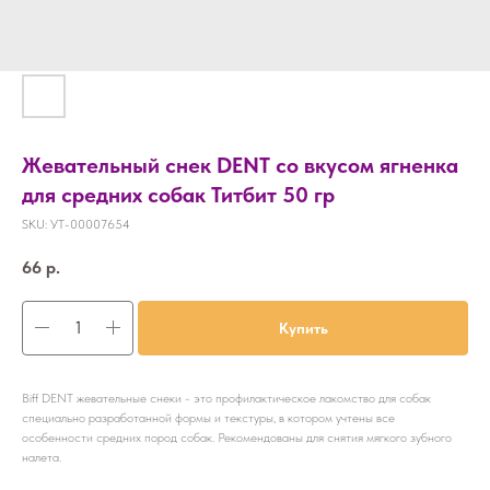
Жевательный снек DENT со вкусом ягненка
для средних собак Титбит 50 гр
SKU:
УТ-00007654
66
р.
Купить
Biff DENT жевательные снеки - это профилактическое лакомство для собак
специально разработанной формы и текстуры, в котором учтены все
особенности средних пород собак. Рекомендованы для снятия мягкого зубного
налета.