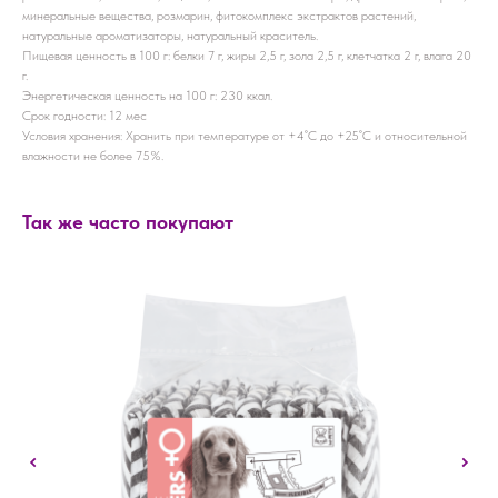
минеральные вещества, розмарин, фитокомплекс экстрактов растений,
натуральные ароматизаторы, натуральный краситель.
Пищевая ценность в 100 г: белки 7 г, жиры 2,5 г, зола 2,5 г, клетчатка 2 г, влага 20
г.
Энергетическая ценность на 100 г: 230 ккал.
Срок годности: 12 мес
Условия хранения: Хранить при температуре от +4˚С до +25˚С и относительной
влажности не более 75%.
Так же часто покупают