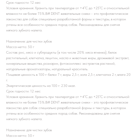
Срок годности: 12 мес
Условия хранения: Хранить при температуре от +4˚С до +25˚С и относительной
влажности не более 75%.Biff DENT жевательные снеки - это профилактическое
лакомство для собак специально разработанной формы и текстуры, в котором
учтены все особенности средних пород собак. Рекомендованы для снятия
мягкого зубного налета.
Назначение: для чистки зубов
Масса нетто: 50 г
Состав: рис, мясо и субпродукты (в том числе 20% мяса ягненка), белок
растительный, клетчатка, лецитин, масла и животные жиры, дрожжевой экстракт,
минеральные вещества, розмарин, фитокомплекс экстрактов растений,
натуральные ароматизаторы, натуральный краситель.
Пищевая ценность в 100 г: белки 7 г, жиры 2,5 г, зола 2,5 г, клетчатка 2 г, влага 20
г.
Энергетическая ценность на 100 г: 230 ккал.
Срок годности: 12 мес
Условия хранения: Хранить при температуре от +4˚С до +25˚С и относительной
влажности не более 75%.Biff DENT жевательные снеки - это профилактическое
лакомство для собак специально разработанной формы и текстуры, в котором
учтены все особенности средних пород собак. Рекомендованы для снятия
мягкого зубного налета.
Назначение: для чистки зубов
Масса нетто: 50 г