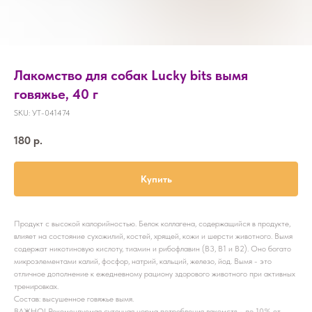
Лакомство для собак Lucky bits вымя
говяжье, 40 г
SKU:
УТ-041474
180
р.
Купить
Продукт с высокой калорийностью. Белок коллагена, содержащийся в продукте,
влияет на состояние сухожилий, костей, хрящей, кожи и шерсти животного. Вымя
содержат никотиновую кислоту, тиамин и рибофлавин (В3, В1 и В2). Оно богато
микроэлементами калий, фосфор, натрий, кальций, железо, йод. Вымя - это
отличное дополнение к ежедневному рациону здорового животного при активных
тренировках.
Состав: высушенное говяжье вымя.
ВАЖНО! Рекомендуемая суточная норма потребления лакомств - до 10% от