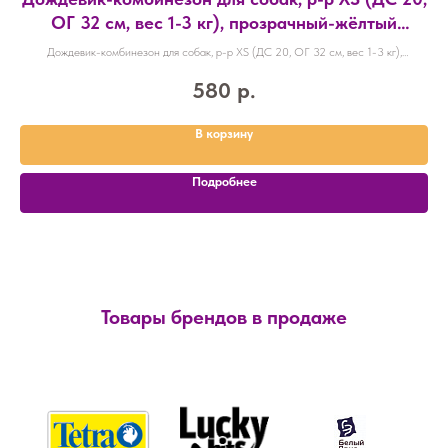
ОГ 32 см, вес 1-3 кг), прозрачный-жёлтый
№
9383261
Дождевик-комбинезон для собак, р-р XS (ДС 20, ОГ 32 см, вес 1-3 кг),
На
прозрачный-жёлтый 9383261
580
р.
В корзину
Подробнее
Товары брендов в продаже