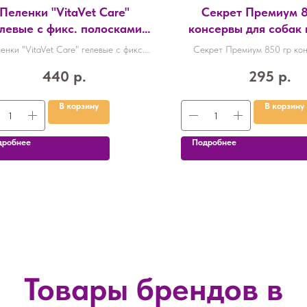
Пеленки "VitaVet Care"
Секрет Премиум 8
левые с фикс. полосками
консервы для собак
60*60 12 шт/уп
12шт/уп
енки "VitaVet Care" гелевые с фикс.
Секрет Премиум 850 гр кон
полосками 60*60 12 шт/уп
собак индейка
440
р.
295
р.
В корзину
В корзину
дробнее
Подробнее
Товары брендов в