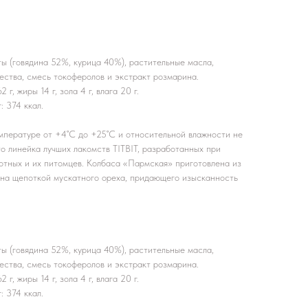
ы (говядина 52%, курица 40%), растительные масла,
ества, смесь токоферолов и экстракт розмарина.
г, жиры 14 г, зола 4 г, влага 20 г.
: 374 ккал.
емпературе от +4˚С до +25˚С и относительной влажности не
о линейка лучших лакомств TITBIT, разработанных при
отных и их питомцев. Колбаса «Пармская» приготовлена из
ена щепоткой мускатного ореха, придающего изысканность
ы (говядина 52%, курица 40%), растительные масла,
ества, смесь токоферолов и экстракт розмарина.
г, жиры 14 г, зола 4 г, влага 20 г.
: 374 ккал.