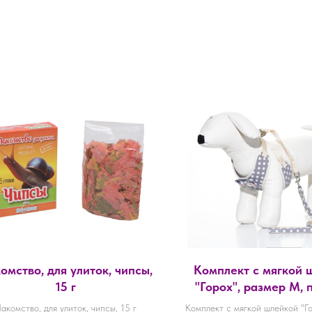
омство, для улиток, чипсы,
Комплект с мягкой 
15 г
"Горох", размер М, 
120 х 1,5 см, ОГ 34
акомство, для улиток, чипсы, 15 г
Комплект с мягкой шлейкой "Го