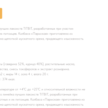
лучших лакомств TITBIT, разработанных при участии
их питомцев. Колбаса «Пармская» приготовлена из
ена щепоткой мускатного ореха, придающего изысканность
ы (говядина 52%, курица 40%), растительные масла,
ества, смесь токоферолов и экстракт розмарина.
г, жиры 14 г, зола 4 г, влага 20 г.
: 374 ккал.
емпературе от +4˚С до +25˚С и относительной влажности не
о линейка лучших лакомств TITBIT, разработанных при
отных и их питомцев. Колбаса «Пармская» приготовлена из
ена щепоткой мускатного ореха, придающего изысканность