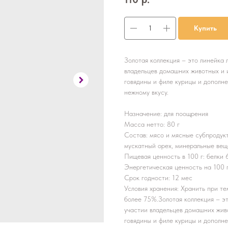
Купить
Золотая коллекция – это линейка 
владельцев домашних животных и 
говядины и филе курицы и дополн
нежному вкусу.
Назначение: для поощрения
Масса нетто: 80 г
Состав: мясо и мясные субпродукт
мускатный орех, минеральные вещ
Пищевая ценность в 100 г: белки 62 
Энергетическая ценность на 100 г
Срок годности: 12 мес
Условия хранения: Хранить при т
более 75%.Золотая коллекция – эт
участии владельцев домашних жив
говядины и филе курицы и дополн