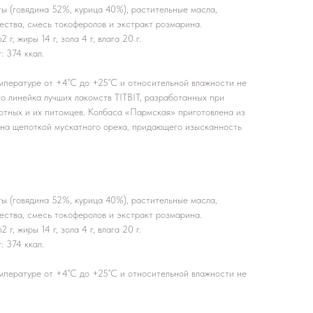
ы (говядина 52%, курица 40%), растительные масла,
ества, смесь токоферолов и экстракт розмарина.
г, жиры 14 г, зола 4 г, влага 20 г.
: 374 ккал.
емпературе от +4˚С до +25˚С и относительной влажности не
о линейка лучших лакомств TITBIT, разработанных при
отных и их питомцев. Колбаса «Пармская» приготовлена из
ена щепоткой мускатного ореха, придающего изысканность
ы (говядина 52%, курица 40%), растительные масла,
ества, смесь токоферолов и экстракт розмарина.
г, жиры 14 г, зола 4 г, влага 20 г.
: 374 ккал.
емпературе от +4˚С до +25˚С и относительной влажности не