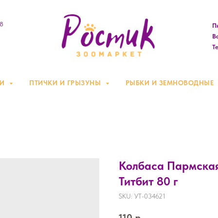
08
Пн
Вс
Те
КИ
ПТИЧКИ И ГРЫЗУНЫ
РЫБКИ И ЗЕМНОВОДНЫЕ
Колбаса Пармская
Титбит 80 г
SKU:
УТ-034621
110
р.