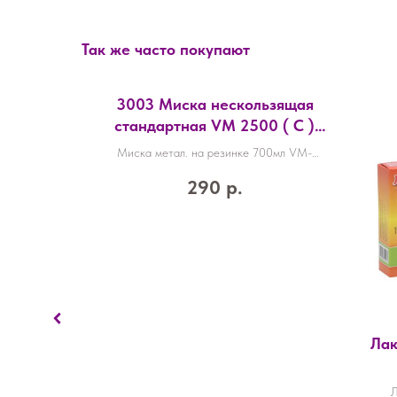
Так же часто покупают
3003 Миска нескользящая
стандартная VM 2500 ( C )
700мл
Миска метал. на резинке 700мл VM-
2500(С)3003
290
р.
ая для
Лак
ящим
!», 235
кошки с
Л