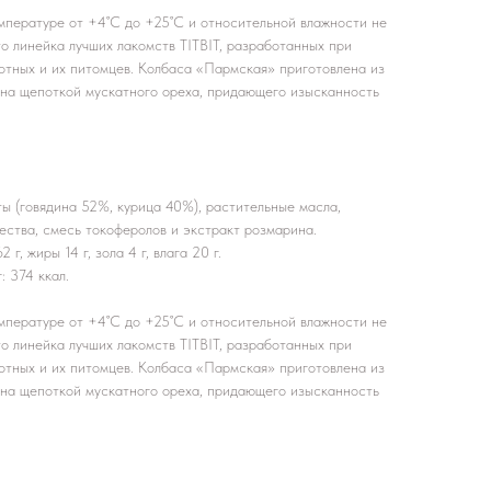
емпературе от +4˚С до +25˚С и относительной влажности не
о линейка лучших лакомств TITBIT, разработанных при
отных и их питомцев. Колбаса «Пармская» приготовлена из
ена щепоткой мускатного ореха, придающего изысканность
ы (говядина 52%, курица 40%), растительные масла,
ества, смесь токоферолов и экстракт розмарина.
г, жиры 14 г, зола 4 г, влага 20 г.
: 374 ккал.
емпературе от +4˚С до +25˚С и относительной влажности не
о линейка лучших лакомств TITBIT, разработанных при
отных и их питомцев. Колбаса «Пармская» приготовлена из
ена щепоткой мускатного ореха, придающего изысканность