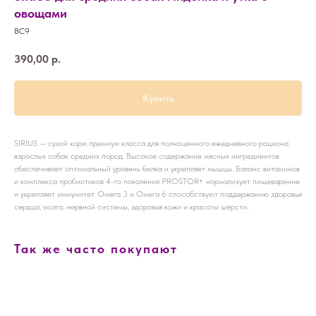
овощами
ВС9
390,00
р.
Купить
SIRIUS — сухой корм премиум класса для полноценного ежедневного рациона
взрослых собак средних пород. Высокое содержание мясных ингредиентов
обеспечивает оптимальный уровень белка и укрепляет мышцы. Баланс витаминов
и комплекса пробиотиков 4-го поколения PROSTOR+ нормализует пищеварение
и укрепляет иммунитет. Омега 3 и Омега 6 способствуют поддержанию здоровья
сердца, мозга, нервной системы, здоровья кожи и красоты шерсти.
Так же часто покупают