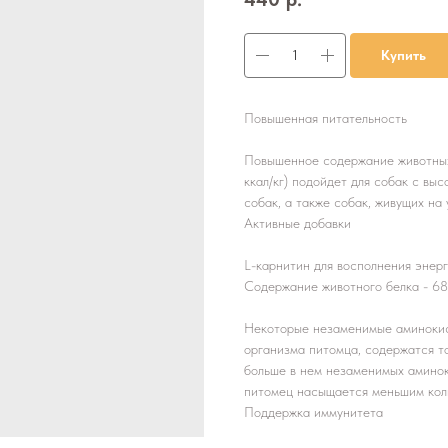
Купить
Повышенная питательность
Повышенное содержание животных 
ккал/кг) подойдет для собак с вы
собак, а также собак, живущих на 
Активные добавки
L-карнитин для восполнения энер
Содержание животного белка - 6
Некоторые незаменимые аминокис
организма питомца, содержатся то
больше в нем незаменимых аминоки
питомец насыщается меньшим кол
Поддержка иммунитета