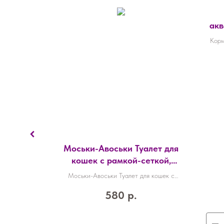
акв
Уни
Корм
арте
Cats 5,5л
Моськи-Авоськи Туалет для
кошек с рамкой-сеткой,
глубокий (под наполнитель)
л с замком
Моськи-Авоськи Туалет для кошек с
43х30х12см, цвет бежевый
рамкой-сеткой, глубокий (под наполнитель)
580
р.
43х30х12см, цвет бежевый