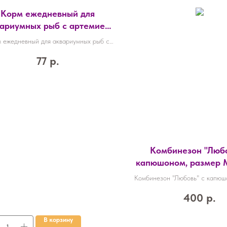
Корм ежедневный для
ариумных рыб с артемией
клик-200 6,5г АКВА МЕНЮ
 ежедневный для аквариумных рыб с
мией Униклик-200 6,5г АКВА МЕНЮ
77
р.
Комбинезон "Любо
капюшоном, размер 
см, ОГ 40 см, ОШ 3
Комбинезон "Любовь" с капюш
розовый 95871
M (ДС 30 см, ОГ 40 см, О
400
р.
розовый 9587120
В корзину