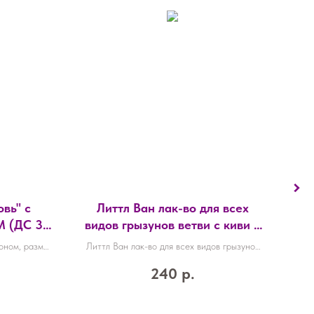
вь" с
Литтл Ван лак-во для всех
M (ДС 30
видов грызунов ветви c киви и
бр
0 см),
яблоком 35 г
оном, размер
Литтл Ван лак-во для всех видов грызунов
Ош
20
Ш 30 см),
ветви c киви и яблоком 35 г
240
р.