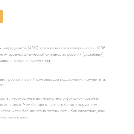
ингредиентов (48%), а также высокая калорийность (4108
соким уровнем физической активности, рабочих (служебных)
улице в холодное время года.
гии, пробиотический комплекс для поддержания иммунитета.
8%
лоты, необходимые для нормального функционирования
лько в мясе. Чем больше животного белка в корме, тем
слот и тем больше его питательность. Как следствие, ваш
ичеством корма.