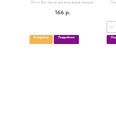
одуванчика 35 г
сиреневая
Литтл Ван лак-во для всех видов грызунов
Пух
Корни одуванчика 35 г
166
р.
В корзину
Подробнее
По