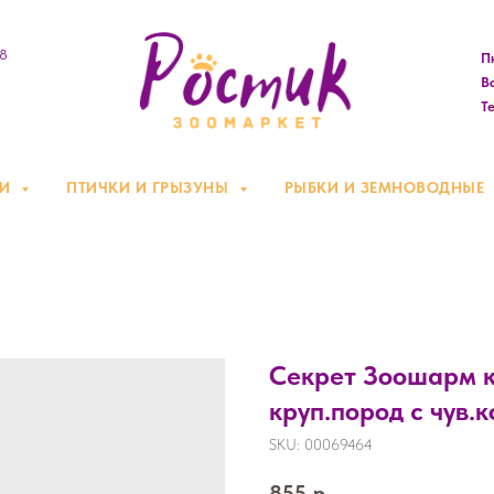
08
Пн
Вс
Те
КИ
ПТИЧКИ И ГРЫЗУНЫ
РЫБКИ И ЗЕМНОВОДНЫЕ
Секрет Зоошарм ко
круп.пород с чув.к
SKU:
00069464
855
р.