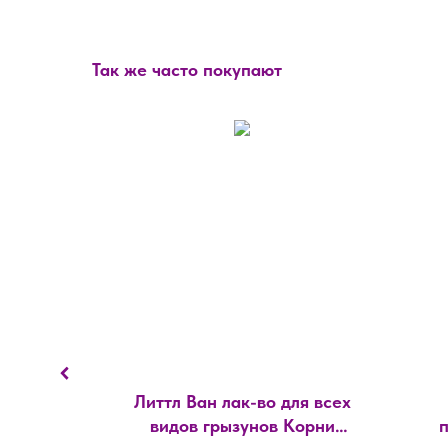
Так же часто покупают
40х16см
Литтл Ван лак-во для всех
ад
видов грызунов Корни
п