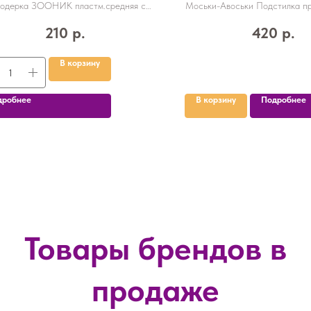
07233
48,5*35*2,5см, с
одерка ЗООНИК пластм.средняя с
Моськи-Авоськи Подстилка пр
каплей 07233
стёганая, 48,5*35*2,5см
210
р.
420
р.
В корзину
дробнее
В корзину
Подробнее
Товары брендов в
продаже