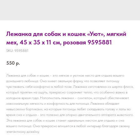
Лежанка для собак и кошек «Уют», мягкий
мех, 45 х 35 х 11 см, розовая 9595881
SKU:
9595881
550
р.
Лежанка для собак и кошек - это мягкое и уютное место для отдыха вашего
домашнего любимца. Она имеет овальную форму, что позволяет питомцу
чувствовать себя комфортно в любой позе. Лежанка изготовлена из шерпа-флиса,
который приятен на ощупь, прекрасно сохраняет тепло, что особенно важно в
холодное время года. Наполнитель лежанки - синтепон, который обеспечивает
максимальную мягкость и комфортность для питомца. Лежанка обладает
невысокими бортиками, на которые питомцы любят складывать голову и лапы во
время сна и отдыха - это полезно для опорно-двигательного аппарата животного.
Эта лежанка для собак и кошек станет идеальным местом для отдыха и сна
вашего питомца. Она прекрасно впишется в любой интерьер благодаря своему
элегантному дизайну.