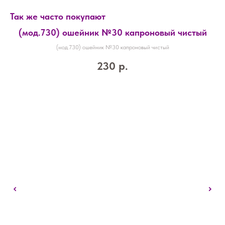
Так же часто покупают
(мод.730) ошейник №30 капроновый чистый
(мод.730) ошейник №30 капроновый чистый
230
р.