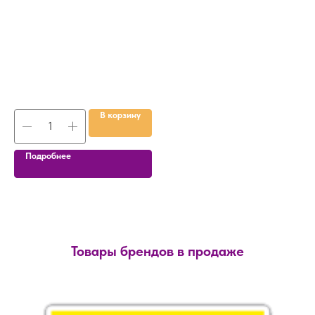
П
В корзину
Подробнее
Товары брендов в продаже