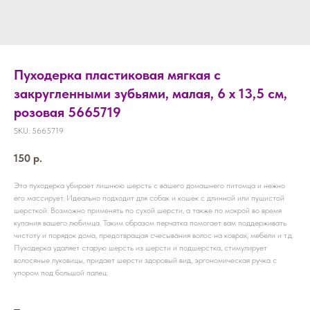
Пуходерка пластиковая мягкая с
закругленными зубьями, малая, 6 х 13,5 см,
розовая 5665719
SKU:
5665719
150
р.
Эта пуходерка убирает лишнюю шерсть с вашего домашнего питомца и нежно
его массирует. Идеально подходит для собак и кошек с длинной или пушистой
шерсткой. Возможно применять по сухой шерсти, а также по мокрой во время
купания вашего любимца. Таким образом перчатка помогает вам поддерживать
чистоту и порядок дома, предотвращая счесывания волос на коврах, мебели и т.д.
Пуходерка удаляет старую шерсть из шерсти и подшерстка, стимулирует
волосяные луковицы, придает шерсти здоровый вид, эргономическая ручка с
упором под большой палец.