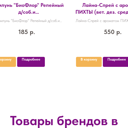
пунь "БиоФлор" Репейный
Лайна-Спрей с ар
д/соб.и
ПИХТЫ (вет. дез. сред
ош.противоаллерг.245мл
0,75л 14шт/ко
пунь "БиоФлор" Репейный д/соб.и
Лайна-Спрей с ароматом ПИХТ
кош.противоаллерг.245мл
средство) фл. 0,75л 14
185
р.
550
р.
корзину
Подробнее
В корзину
Подробнее
Товары брендов в