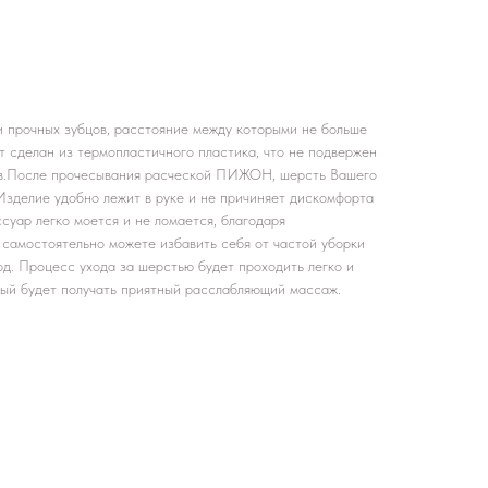
и прочных зубцов, расстояние между которыми не больше
 сделан из термопластичного пластика, что не подвержен
в.После прочесывания расческой ПИЖОН, шерсть Вашего
Изделие удобно лежит в руке и не причиняет дискомфорта
суар легко моется и не ломается, благодаря
самостоятельно можете избавить себя от частой уборки
д. Процесс ухода за шерстью будет проходить легко и
рый будет получать приятный расслабляющий массаж.