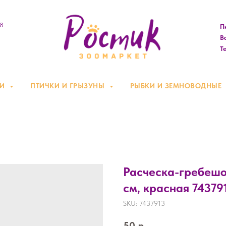
08
Пн
Вс
Те
КИ
ПТИЧКИ И ГРЫЗУНЫ
РЫБКИ И ЗЕМНОВОДНЫЕ
Расческа-гребешок
см, красная 74379
SKU:
7437913
50
р.