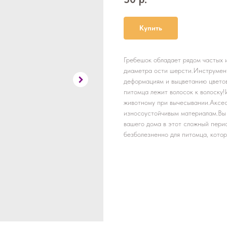
Купить
Гребешок обладает рядом частых 
диаметра ости шерсти.Инструмент
деформациям и выцветанию цвето
питомца лежит волосок к волоску!
животному при вычесывании.Аксес
износоустойчивым материалам.Вы 
вашего дома в этот сложный перио
безболезненно для питомца, кото