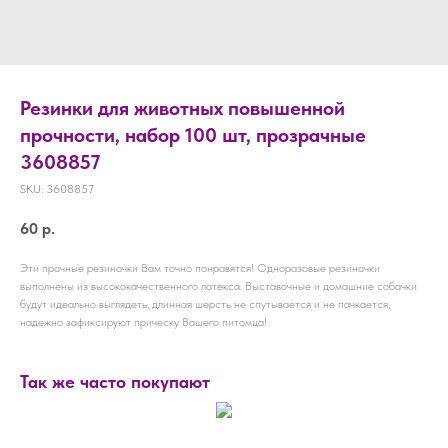
Резинки для животных повышенной
прочности, набор 100 шт, прозрачные
3608857
SKU:
3608857
60
р.
Эти прочные резиночки Вам точно понравятся! Одноразовые резиночки
выполнены из высококачественного латекса. Выставочные и домашние собачки
будут идеально выглядеть, длинная шерсть не спутывается и не пачкается,
надежно зафиксируют прическу Вашего питомца!
Так же часто покупают