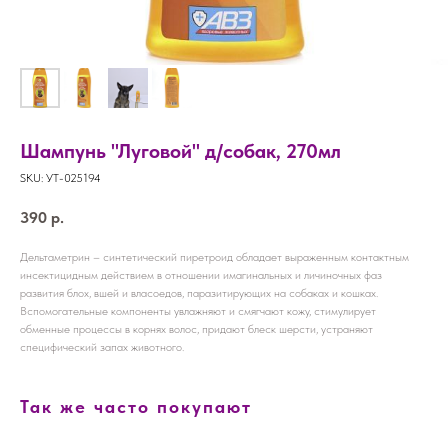
Шампунь "Луговой" д/собак, 270мл
SKU:
УТ-025194
390
р.
Дельтаметрин – синтетический пиретроид обладает выраженным контактным
инсектицидным действием в отношении имагинальных и личиночных фаз
развития блох, вшей и власоедов, паразитирующих на собаках и кошках.
Вспомогательные компоненты увлажняют и смягчают кожу, стимулирует
обменные процессы в корнях волос, придают блеск шерсти, устраняют
специфический запах животного.
Так же часто покупают