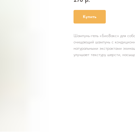
Купить
Шампунь-гель «БиоВакс» для соба
очищающий шампунь с кондициони
натуральными экстрактами эхинац
улучшает текстуру шерсти, насыща