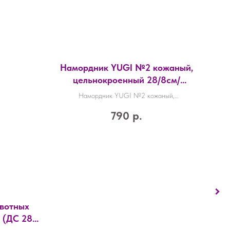
Намордник YUGI №2 кожаный,
цельнокроенный 28/8см/
АРТ316/
Намордник YUGI №2 кожаный,
цельнокроенный 28/8см/АРТ316/
790
р.
вотных
Ком
L (ДС 28-
р