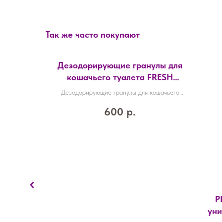
Так же часто покупают
Дезодорирующие гранулы для
кошачьего туалета FRESH
Pearls, океан, 450 мл, Mpets
Дезодорирующие гранулы для кошачьего
20116717
туалета FRESH Pearls, океан, 450 мл, Mpets
600
р.
20116717
бак на
Р
е с
уни