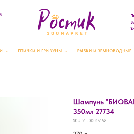
08
Пн
Вс
Те
КИ
ПТИЧКИ И ГРЫЗУНЫ
РЫБКИ И ЗЕМНОВОДНЫЕ
Шампунь "БИОВАКС
350мл 27734
SKU:
УТ-00015158
270
р.