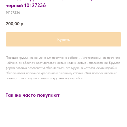
чёрный 10127236
10127236
200,00
р.
Купить
Поводок круглый из нейлона для прогулок с собакой. Изготовленный из прочного
нейлона, он обеспечивает долговечность и надежность в использовании. Круглая
форма поводка позволяет удобно держать его в руке, а металлический карабин
обеспечивает надежное крепление к ошейнику собаки. Этот поводок идеально
подходит для прогулок средних и крупных пород собак.
Так же часто покупают