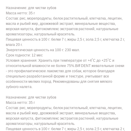
Назначение: для чистки зубов
Масса нетто: 35 г
Состав: рис, морепродукты, белок растительный, клетчатка, лецитин,
масла и рыбий жир, дрожжевой экстракт, минеральные вещества,
морская капуста, фитокомплекс экстрактов растений, натуральные
ароматизаторы, натуральный краситель.
Пищевая ценность в 100 г: белки 7 г, жиры 2,5 г, зола 2,5 г, клетчатка 2 г,
влага 20 г.
Энергетическая ценность на 100 г: 230 ккал.
Срок годности: 12 мес
Условия хранения: Хранить при температуре от +4˚С до +25˚С и
относительной влажности не более 75%.Biff DENT жевательные снеки
- это профилактическое лакомство для собак, которое благодаря
специально разработанной форме и текстуре, учитывает все
особенности мелких пород. Рекомендованы для снятия мягкого
зубного налета.
Назначение: для чистки зубов
Масса нетто: 35 г
Состав: рис, морепродукты, белок растительный, клетчатка, лецитин,
масла и рыбий жир, дрожжевой экстракт, минеральные вещества,
морская капуста, фитокомплекс экстрактов растений, натуральные
ароматизаторы, натуральный краситель.
Пищевая ценность в 100 г: белки 7 г, жиры 2,5 г, зола 2,5 г, клетчатка 2 г,