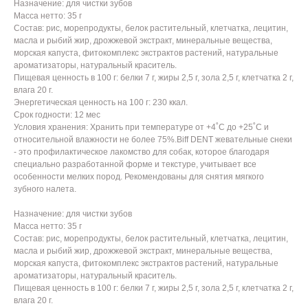
Назначение: для чистки зубов
Масса нетто: 35 г
Состав: рис, морепродукты, белок растительный, клетчатка, лецитин,
масла и рыбий жир, дрожжевой экстракт, минеральные вещества,
морская капуста, фитокомплекс экстрактов растений, натуральные
ароматизаторы, натуральный краситель.
Пищевая ценность в 100 г: белки 7 г, жиры 2,5 г, зола 2,5 г, клетчатка 2 г,
влага 20 г.
Энергетическая ценность на 100 г: 230 ккал.
Срок годности: 12 мес
Условия хранения: Хранить при температуре от +4˚С до +25˚С и
относительной влажности не более 75%.Biff DENT жевательные снеки
- это профилактическое лакомство для собак, которое благодаря
специально разработанной форме и текстуре, учитывает все
особенности мелких пород. Рекомендованы для снятия мягкого
зубного налета.
Назначение: для чистки зубов
Масса нетто: 35 г
Состав: рис, морепродукты, белок растительный, клетчатка, лецитин,
масла и рыбий жир, дрожжевой экстракт, минеральные вещества,
морская капуста, фитокомплекс экстрактов растений, натуральные
ароматизаторы, натуральный краситель.
Пищевая ценность в 100 г: белки 7 г, жиры 2,5 г, зола 2,5 г, клетчатка 2 г,
влага 20 г.